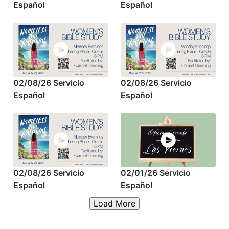
Español
Español
02/08/26 Servicio
02/08/26 Servicio
Español
Español
02/08/26 Servicio
02/01/26 Servicio
Español
Español
Load More