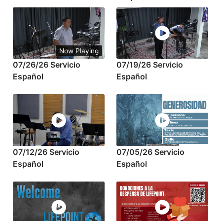
Now Playing
07/26/26 Servicio
07/19/26 Servicio
Español
Español
07/12/26 Servicio
07/05/26 Servicio
Español
Español